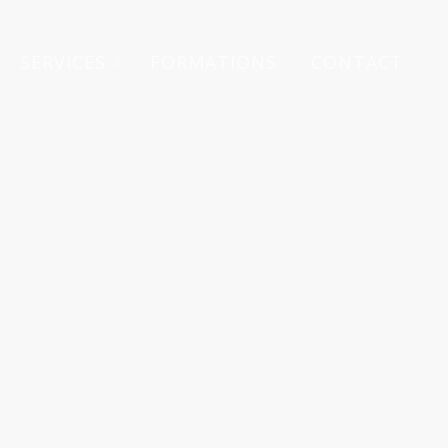
SERVICES
FORMATIONS
CONTACT